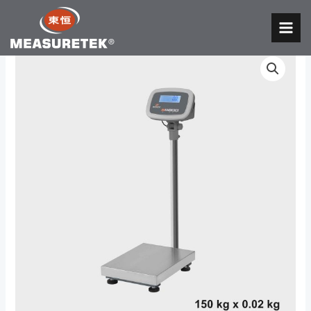
跳
至
MAI
内
MEN
容