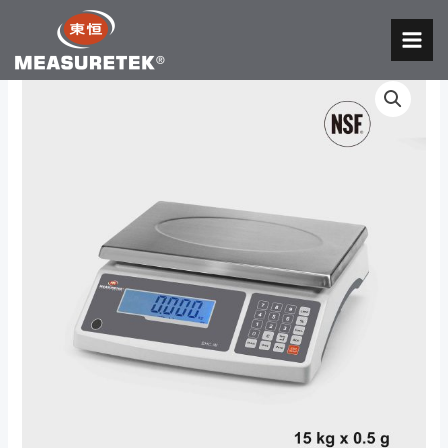
跳
至
MAI
内
MEN
容