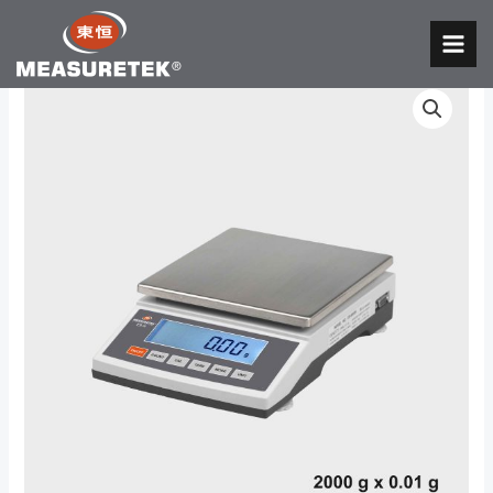
跳
至
MAI
内
MEN
容