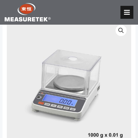
跳
至
MAI
内
MEN
容