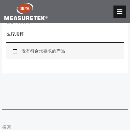
跳
至
MAI
内
首页
/ 医疗用秤
MEN
容
医疗用秤
没有符合您要求的产品
搜索