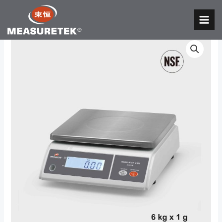
跳
至
MAI
内
MEN
容